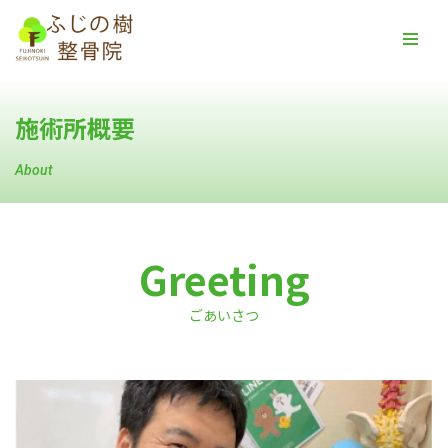
コ
ン
テ
施術所概要
ン
ツ
About
へ
ス
キ
ッ
Greeting
プ
ごあいさつ